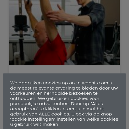
Wetenschap
We gebruiken cookies op onze website om u
de meest relevante ervaring te bieden door uw
Op deze pagina leest u berichten over
voorkeuren en herhaalde bezoeken te
onthouden. We gebruiken cookies voor
relevante actuele onderzoeken in binnen- en
persoonlijke advertenties. Door op "Alles
buitenland.
accepteren" te klikken, stemt u in met het
gebruik van ALLE cookies. U ook via de knop
LEES MEER >
"cookie instellingen" instellen van welke cookies
u gebruik wilt maken